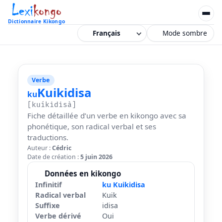
Dictionnaire Kikongo
Mode sombre
Verbe
Kuikidisa
ku
[kuíkidisà]
Fiche détaillée d’un verbe en kikongo avec sa
phonétique, son radical verbal et ses
traductions.
Auteur :
Cédric
Date de création :
5 juin 2026
Données en kikongo
Infinitif
ku Kuikidisa
Radical verbal
Kuik
Suffixe
idisa
Verbe dérivé
Oui