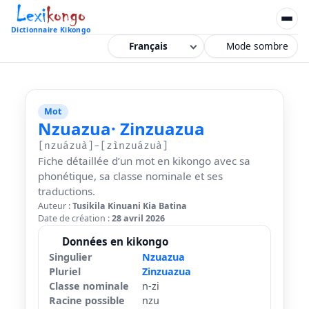
Dictionnaire Kikongo
Mode sombre
Mot
Nzuazua
· Zinzuazua
[nzuázuà]-[zìnzuázuà]
Fiche détaillée d’un mot en kikongo avec sa
phonétique, sa classe nominale et ses
traductions.
Auteur :
Tusikila Kinuani Kia Batina
Date de création :
28 avril 2026
Données en kikongo
Singulier
Nzuazua
Pluriel
Zinzuazua
Classe nominale
n-zi
Racine possible
nzu