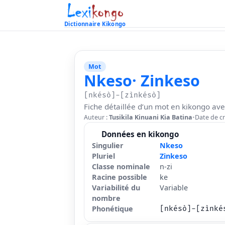
Dictionnaire Kikongo
Mot
Nkeso
· Zinkeso
[nkésò]-[zìnkésò]
Fiche détaillée d’un mot en kikongo ave
Auteur :
Tusikila Kinuani Kia Batina
•
Date de cr
Données en kikongo
Singulier
Nkeso
Pluriel
Zinkeso
Classe nominale
n-zi
Racine possible
ke
Variabilité du
Variable
nombre
Phonétique
[nkésò]-[zìnké