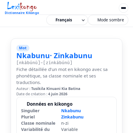
Dictionnaire Kikongo
Mode sombre
Mot
Nkabunu
· Zinkabunu
[nkàbúnù]-[zínkábúnù]
Fiche détaillée d’un mot en kikongo avec sa
phonétique, sa classe nominale et ses
traductions.
Auteur :
Tusikila Kinuani Kia Batina
Date de création :
4 juin 2026
Données en kikongo
Singulier
Nkabunu
Pluriel
Zinkabunu
Classe nominale
n-zi
Variabilité du
Variable