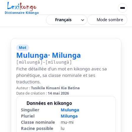
Dictionnaire Kikongo
Mode sombre
Mot
Mulunga
· Milunga
[mùluungà]-[mìluungà]
Fiche détaillée d’un mot en kikongo avec sa
phonétique, sa classe nominale et ses
traductions.
Auteur :
Tusikila Kinuani Kia Batina
Date de création :
14 mai 2026
Données en kikongo
Singulier
Mulunga
Pluriel
Milunga
Classe nominale
mu-mi
Racine possible
lu