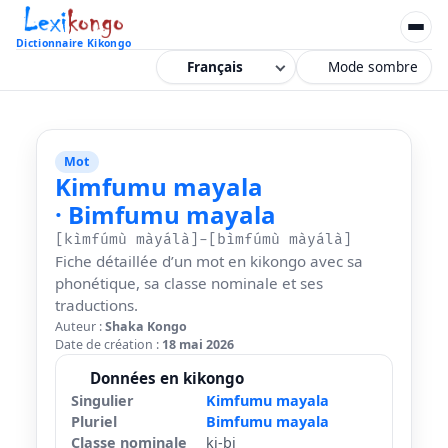
Dictionnaire Kikongo
Mode sombre
Mot
Kimfumu mayala
· Bimfumu mayala
[kìmfúmù màyálà]-[bìmfúmù màyálà]
Fiche détaillée d’un mot en kikongo avec sa
phonétique, sa classe nominale et ses
traductions.
Auteur :
Shaka Kongo
Date de création :
18 mai 2026
Données en kikongo
Singulier
Kimfumu mayala
Pluriel
Bimfumu mayala
Classe nominale
ki-bi