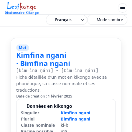
Dictionnaire Kikongo
Mode sombre
Mot
Kimfina ngani
· Bimfina ngani
[kìmfìnà ŋánì] - [bìmfìnà ŋánì]
Fiche détaillée d’un mot en kikongo avec sa
phonétique, sa classe nominale et ses
traductions.
Date de création :
1 février 2025
Données en kikongo
Singulier
Kimfina ngani
Pluriel
Bimfina ngani
Classe nominale
ki-bi
Racine possible
mfi