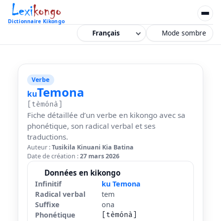
Dictionnaire Kikongo
Mode sombre
Verbe
Temona
ku
[tèmónà]
Fiche détaillée d’un verbe en kikongo avec sa
phonétique, son radical verbal et ses
traductions.
Auteur :
Tusikila Kinuani Kia Batina
Date de création :
27 mars 2026
Données en kikongo
Infinitif
ku Temona
Radical verbal
tem
Suffixe
ona
Phonétique
[tèmónà]