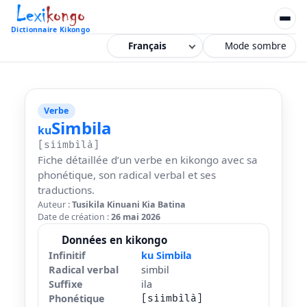
Dictionnaire Kikongo
Mode sombre
Verbe
Simbila
ku
[siimbìlà]
Fiche détaillée d’un verbe en kikongo avec sa
phonétique, son radical verbal et ses
traductions.
Auteur :
Tusikila Kinuani Kia Batina
Date de création :
26 mai 2026
Données en kikongo
Infinitif
ku Simbila
Radical verbal
simbil
Suffixe
ila
Phonétique
[siimbìlà]