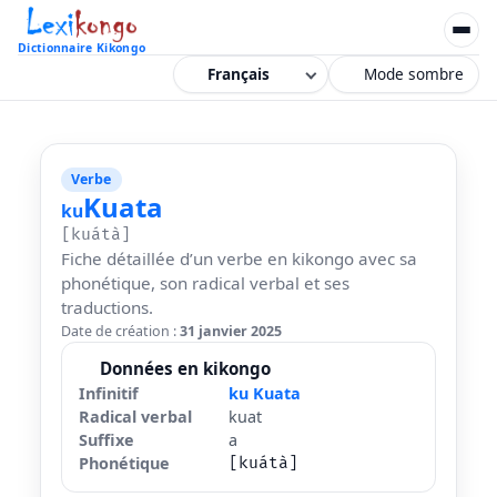
Dictionnaire Kikongo
Mode sombre
Verbe
Kuata
ku
[kuátà]
Fiche détaillée d’un verbe en kikongo avec sa
phonétique, son radical verbal et ses
traductions.
Date de création :
31 janvier 2025
Données en kikongo
Infinitif
ku Kuata
Radical verbal
kuat
Suffixe
a
Phonétique
[kuátà]