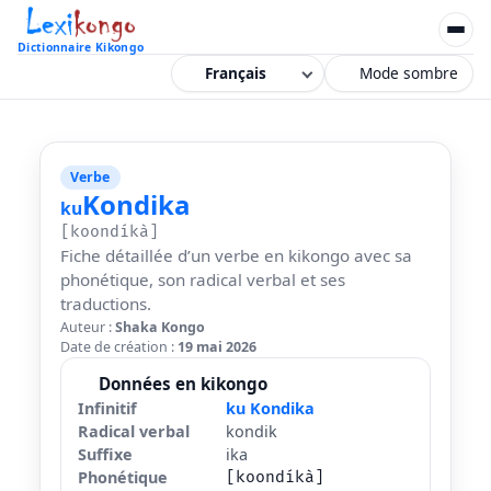
Dictionnaire Kikongo
Mode sombre
Verbe
Kondika
ku
[koondíkà]
Fiche détaillée d’un verbe en kikongo avec sa
phonétique, son radical verbal et ses
traductions.
Auteur :
Shaka Kongo
Date de création :
19 mai 2026
Données en kikongo
Infinitif
ku Kondika
Radical verbal
kondik
Suffixe
ika
Phonétique
[koondíkà]