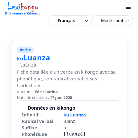
Dictionnaire Kikongo
Mode sombre
Verbe
Luanza
ku
[luánzà]
Fiche détaillée d’un verbe en kikongo avec sa
phonétique, son radical verbal et ses
traductions.
Auteur :
Cédric Batina
Date de création :
17 juin 2026
Données en kikongo
Infinitif
ku Luanza
Radical verbal
Iuanz
Suffixe
a
Phonétique
[luánzà]