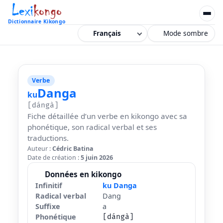
Dictionnaire Kikongo
Mode sombre
Verbe
Danga
ku
[dángà]
Fiche détaillée d’un verbe en kikongo avec sa
phonétique, son radical verbal et ses
traductions.
Auteur :
Cédric Batina
Date de création :
5 juin 2026
Données en kikongo
Infinitif
ku Danga
Radical verbal
Dang
Suffixe
a
Phonétique
[dángà]